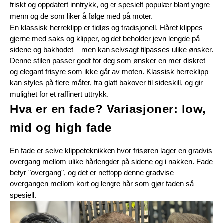
friskt og oppdatert inntrykk, og er spesielt populær blant yngre 
menn og de som liker å følge med på moter.
En klassisk herreklipp er tidløs og tradisjonell. Håret klippes 
gjerne med saks og klipper, og det beholder jevn lengde på 
sidene og bakhodet – men kan selvsagt tilpasses ulike ønsker. 
Denne stilen passer godt for deg som ønsker en mer diskret 
og elegant frisyre som ikke går av moten. Klassisk herreklipp 
kan styles på flere måter, fra glatt bakover til sideskill, og gir 
mulighet for et raffinert uttrykk.
Hva er en fade? Variasjoner: low, 
mid og high fade
En fade er selve klippeteknikken hvor frisøren lager en gradvis 
overgang mellom ulike hårlengder på sidene og i nakken. Fade 
betyr "overgang", og det er nettopp denne gradvise 
overgangen mellom kort og lengre hår som gjør faden så 
spesiell.