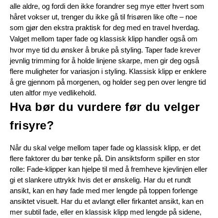
alle aldre, og fordi den ikke forandrer seg mye etter hvert som 
håret vokser ut, trenger du ikke gå til frisøren like ofte – noe 
som gjør den ekstra praktisk for deg med en travel hverdag.
Valget mellom taper fade og klassisk klipp handler også om 
hvor mye tid du ønsker å bruke på styling. Taper fade krever 
jevnlig trimming for å holde linjene skarpe, men gir deg også 
flere muligheter for variasjon i styling. Klassisk klipp er enklere 
å gre gjennom på morgenen, og holder seg pen over lengre tid 
uten altfor mye vedlikehold.
Hva bør du vurdere før du velger 
frisyre?
Når du skal velge mellom taper fade og klassisk klipp, er det 
flere faktorer du bør tenke på. Din ansiktsform spiller en stor 
rolle: Fade-klipper kan hjelpe til med å fremheve kjevlinjen eller 
gi et slankere uttrykk hvis det er ønskelig. Har du et rundt 
ansikt, kan en høy fade med mer lengde på toppen forlenge 
ansiktet visuelt. Har du et avlangt eller firkantet ansikt, kan en 
mer subtil fade, eller en klassisk klipp med lengde på sidene, 