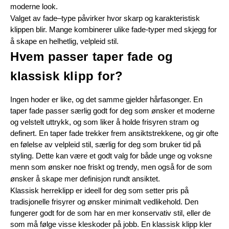
moderne look.
Valget av fade–type påvirker hvor skarp og karakteristisk 
klippen blir. Mange kombinerer ulike fade-typer med skjegg for 
å skape en helhetlig, velpleid stil.
Hvem passer taper fade og 
klassisk klipp for?
Ingen hoder er like, og det samme gjelder hårfasonger. En 
taper fade passer særlig godt for deg som ønsker et moderne 
og velstelt uttrykk, og som liker å holde frisyren stram og 
definert. En taper fade trekker frem ansiktstrekkene, og gir ofte 
en følelse av velpleid stil, særlig for deg som bruker tid på 
styling. Dette kan være et godt valg for både unge og voksne 
menn som ønsker noe friskt og trendy, men også for de som 
ønsker å skape mer definisjon rundt ansiktet.
Klassisk herreklipp er ideell for deg som setter pris på 
tradisjonelle frisyrer og ønsker minimalt vedlikehold. Den 
fungerer godt for de som har en mer konservativ stil, eller de 
som må følge visse kleskoder på jobb. En klassisk klipp kler 