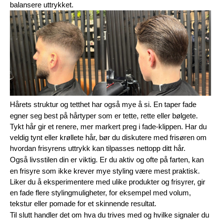
balansere uttrykket.
Hårets struktur og tetthet har også mye å si. En taper fade 
egner seg best på hårtyper som er tette, rette eller bølgete. 
Tykt hår gir et renere, mer markert preg i fade-klippen. Har du 
veldig tynt eller krøllete hår, bør du diskutere med frisøren om 
hvordan frisyrens uttrykk kan tilpasses nettopp ditt hår.
Også livsstilen din er viktig. Er du aktiv og ofte på farten, kan 
en frisyre som ikke krever mye styling være mest praktisk. 
Liker du å eksperimentere med ulike produkter og frisyrer, gir 
en fade flere stylingmuligheter, for eksempel med volum, 
tekstur eller pomade for et skinnende resultat.
Til slutt handler det om hva du trives med og hvilke signaler du 