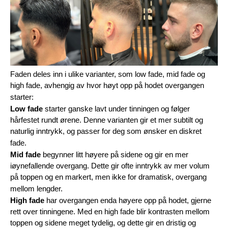
Faden deles inn i ulike varianter, som low fade, mid fade og 
high fade, avhengig av hvor høyt opp på hodet overgangen 
starter:
Low fade
 starter ganske lavt under tinningen og følger 
hårfestet rundt ørene. Denne varianten gir et mer subtilt og 
naturlig inntrykk, og passer for deg som ønsker en diskret 
fade.
Mid fade
 begynner litt høyere på sidene og gir en mer 
iøynefallende overgang. Dette gir ofte inntrykk av mer volum 
på toppen og en markert, men ikke for dramatisk, overgang 
mellom lengder.
High fade
 har overgangen enda høyere opp på hodet, gjerne 
rett over tinningene. Med en high fade blir kontrasten mellom 
toppen og sidene meget tydelig, og dette gir en dristig og 